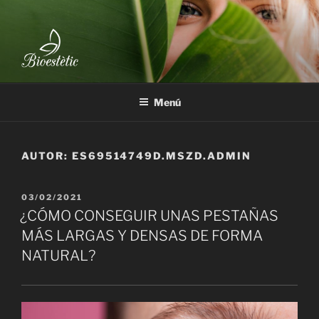
Saltar
al
contenido
BIOESTÈTIC
Menú
AUTOR:
ES69514749D.MSZD.ADMIN
PUBLICADO
03/02/2021
EL
¿CÓMO CONSEGUIR UNAS PESTAÑAS
MÁS LARGAS Y DENSAS DE FORMA
NATURAL?