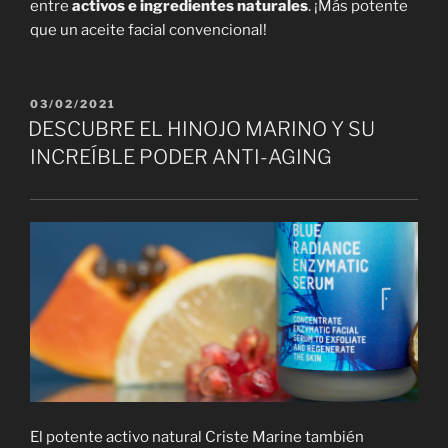
entre
activos e ingredientes naturales
. ¡Más potente
que un aceite facial convencional!
PUBLICADO
03/02/2021
EL
DESCUBRE EL HINOJO MARINO Y SU
INCREÍBLE PODER ANTI-AGING
El potente activo natural Criste Marine también