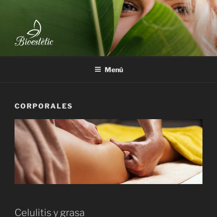
Saltar
al
contenido
BIOESTÈTIC
Menú
CORPORALES
Celulitis y grasa